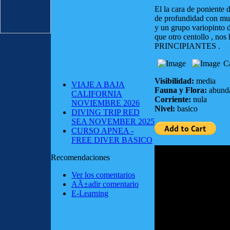
El la cara de poniente
de profundidad con muc
y un grupo variopinto 
que otro centollo , 
PRINCIPIANTES .
Ca
Visibilidad:
media
VIAJE A BAJA
Fauna y Flora:
abund
CALIFORNIA
Corriente:
nula
NOVIEMBRE 2026
Nivel:
basico
DIVING TRIP RED
SEA NOVEMBER 2025
CURSO APNEA -
FREE DIVER BASICO
Recomendaciones
Ver los comentarios
AÃ±adir comentario
E-Learning