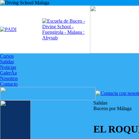
Cursos
Salidas
Noticias
GalerÃ­a
Nosotros
Contacto
Salidas
Buceos por Málaga
EL ROQ