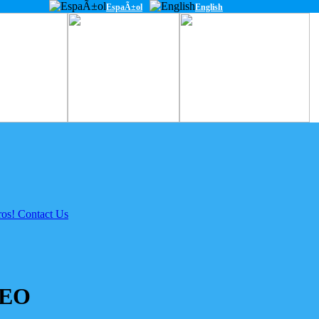
EspaÃ±ol
English
UEO