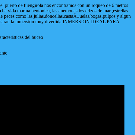
 del puerto de fuengirola nos encontramos con un roqueo de 6 metros
ha vida marina bentonica, las anemonas,los erizos de mar ,estrellas
de peces como las julias,doncellas,castaÃ±uelas,bogas,pulpos y algun
nos haran la inmersion muy divertida INMERSION IDEAL PARA
racterísticas del buceo
ante