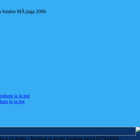
za fondos MÃ¡laga 2006
dson ja ja.jpg
es o en grupo - Invidual or group booking movil 657644906 -