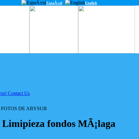
EspaÃ±ol
English
 FOTOS DE ABYSUB
: Limipieza fondos MÃ¡laga