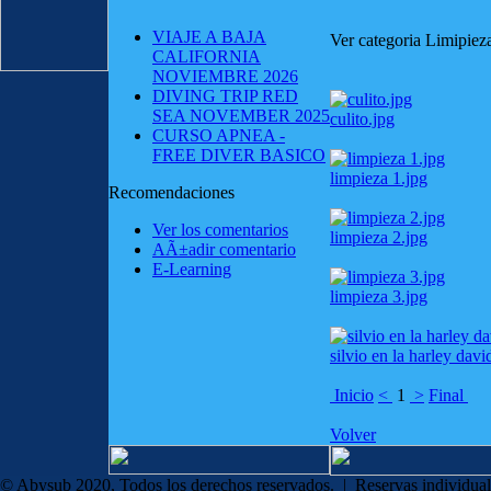
VIAJE A BAJA
Ver categoria Limipie
CALIFORNIA
NOVIEMBRE 2026
DIVING TRIP RED
SEA NOVEMBER 2025
culito.jpg
CURSO APNEA -
FREE DIVER BASICO
limpieza 1.jpg
Recomendaciones
Ver los comentarios
limpieza 2.jpg
AÃ±adir comentario
E-Learning
limpieza 3.jpg
silvio en la harley davi
Inicio
<
1
>
Final
Volver
© Abysub 2020, Todos los derechos reservados. | Reservas individual