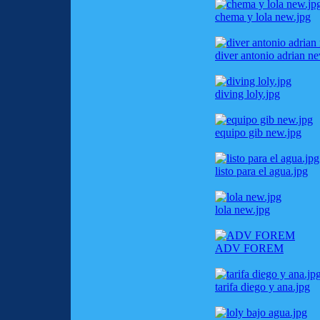
chema y lola new.jpg
diver antonio adrian n
diving loly.jpg
equipo gib new.jpg
listo para el agua.jpg
lola new.jpg
ADV FOREM
tarifa diego y ana.jpg