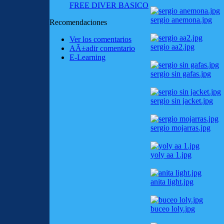
FREE DIVER BASICO
sergio anemona.jpg
Recomendaciones
Ver los comentarios
sergio aa2.jpg
AÃ±adir comentario
E-Learning
sergio sin gafas.jpg
sergio sin jacket.jpg
sergio mojarras.jpg
yoly aa 1.jpg
anita light.jpg
buceo loly.jpg