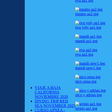
eva aa1.jpg
equipo aa2.jpg
eva yoly aa1.jpg
mandi aa1.jpg
eva aa2.jpg
mandi opw1.jpg
nico agua.jpg
VIAJE A BAJA
CALIFORNIA
nico y adrian.jpg
NOVIEMBRE 2026
DIVING TRIP RED
SEA NOVEMBER 2025
sergio aa1.jpg
CURSO APNEA -