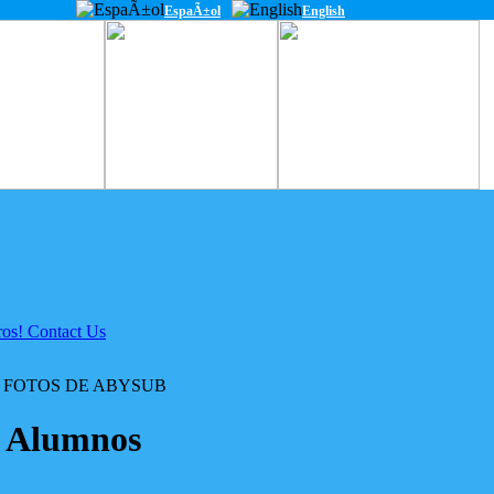
EspaÃ±ol
English
 FOTOS DE ABYSUB
: Alumnos