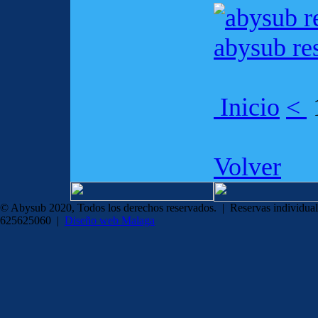
abysub re
Inicio
<
Volver
© Abysub 2020, Todos los derechos reservados. | Reservas individual
625625060 |
Diseño web Malaga