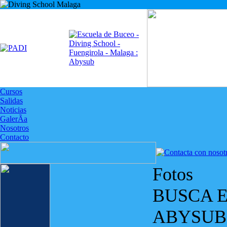
Cursos
Salidas
Noticias
GalerÃ­a
Nosotros
Contacto
Fotos
BUSCA E
ABYSUB