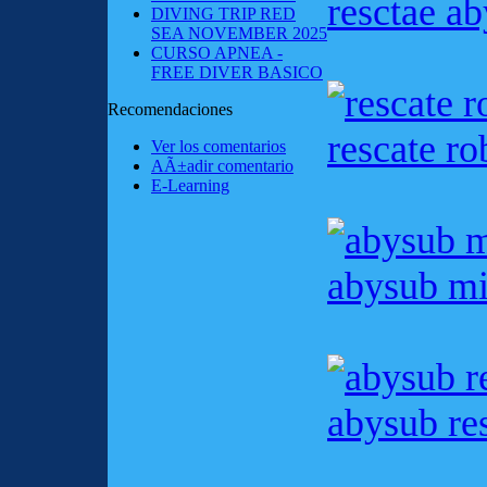
resctae a
DIVING TRIP RED
SEA NOVEMBER 2025
CURSO APNEA -
FREE DIVER BASICO
Recomendaciones
rescate ro
Ver los comentarios
AÃ±adir comentario
E-Learning
abysub mi
abysub re