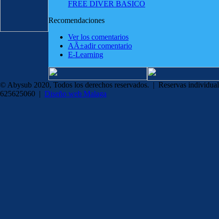
FREE DIVER BASICO
Recomendaciones
Ver los comentarios
AÃ±adir comentario
E-Learning
© Abysub 2020, Todos los derechos reservados. | Reservas individual
625625060 |
Diseño web Malaga