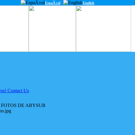
EspaÃ±ol
English
 FOTOS DE ABYSUB
no.jpg