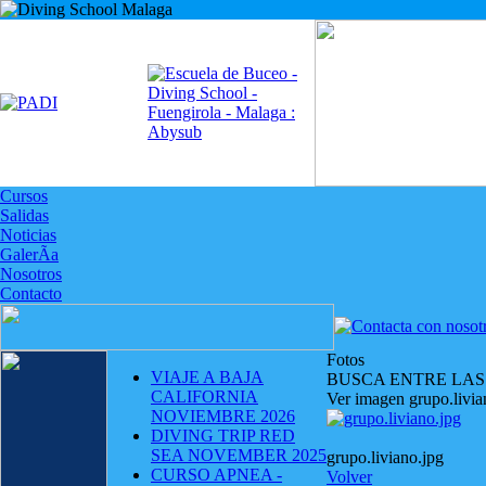
Cursos
Salidas
Noticias
GalerÃ­a
Nosotros
Contacto
Fotos
VIAJE A BAJA
BUSCA ENTRE LAS
CALIFORNIA
Ver imagen grupo.livia
NOVIEMBRE 2026
DIVING TRIP RED
SEA NOVEMBER 2025
grupo.liviano.jpg
CURSO APNEA -
Volver