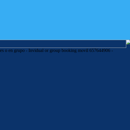
es o en grupo - Invidual or group booking movil 657644906 -