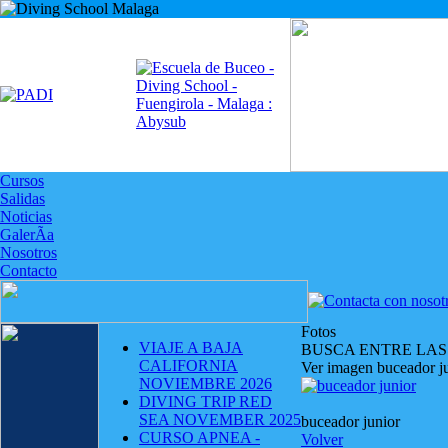
Cursos
Salidas
Noticias
GalerÃ­a
Nosotros
Contacto
Fotos
VIAJE A BAJA
BUSCA ENTRE LAS
CALIFORNIA
Ver imagen buceador j
NOVIEMBRE 2026
DIVING TRIP RED
SEA NOVEMBER 2025
buceador junior
CURSO APNEA -
Volver