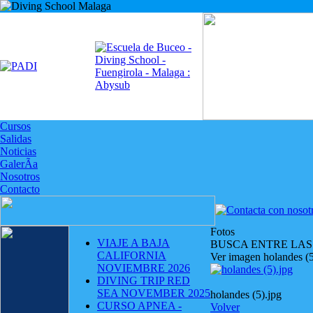
Cursos
Salidas
Noticias
GalerÃ­a
Nosotros
Contacto
Fotos
VIAJE A BAJA
BUSCA ENTRE LAS
CALIFORNIA
Ver imagen holandes (5
NOVIEMBRE 2026
DIVING TRIP RED
SEA NOVEMBER 2025
holandes (5).jpg
CURSO APNEA -
Volver