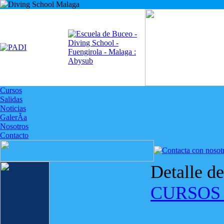
Cursos
Salidas
Noticias
GalerÃ­a
Nosotros
Contacto
Detalle d
CURSOS