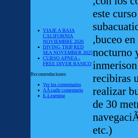
,con los 
este curso
subacuati
VIAJE A BAJA
CALIFORNIA
,buceo en
NOVIEMBRE 2026
DIVING TRIP RED
nocturno 
SEA NOVEMBER 2025
CURSO APNEA -
inmerison 
FREE DIVER BASICO
Recomendaciones
recibiras 
Ver los comentarios
realizar 
AÃ±adir comentario
E-Learning
de 30 met
navegaciÃ
etc.)