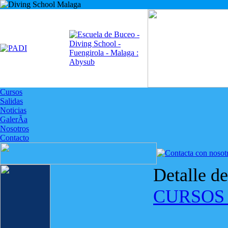
Cursos
Salidas
Noticias
GalerÃ­a
Nosotros
Contacto
Detalle d
CURSOS