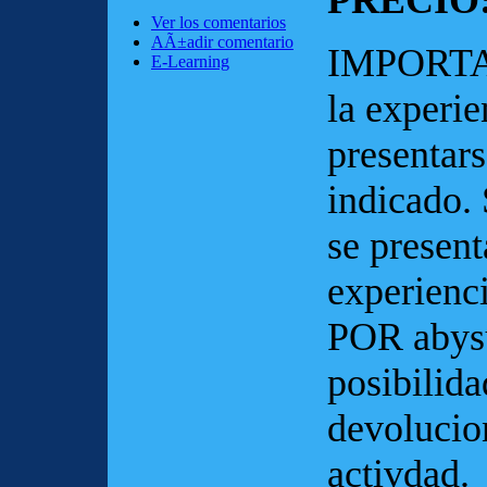
PRECIO:
Ver los comentarios
AÃ±adir comentario
IMPORTANT
E-Learning
la experi
presentars
indicado. 
se present
experienc
POR abys
posibilid
devolucio
activdad.