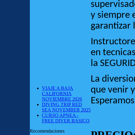
supervisad
y siempre 
garantizar 
Instructor
en tecnica
la SEGURID
La diversio
que venir y
VIAJE A BAJA
CALIFORNIA
Esperamos 
NOVIEMBRE 2026
DIVING TRIP RED
SEA NOVEMBER 2025
CURSO APNEA -
FREE DIVER BASICO
Recomendaciones