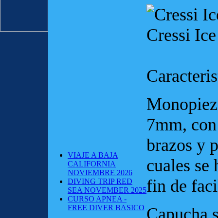
Cressi Ic
Caracteris
Monopieza
7mm, con 
brazos y p
VIAJE A BAJA
cuales se 
CALIFORNIA
NOVIEMBRE 2026
fin de fac
DIVING TRIP RED
SEA NOVEMBER 2025
CURSO APNEA -
FREE DIVER BASICO
Capucha s