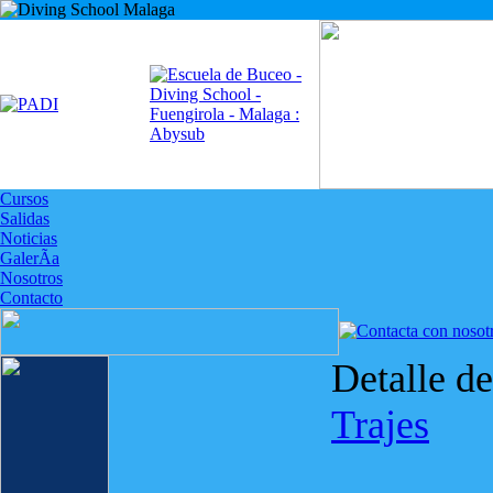
Cursos
Salidas
Noticias
GalerÃ­a
Nosotros
Contacto
Detalle d
Trajes