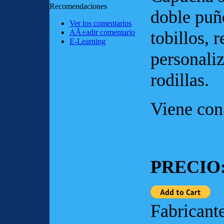
Recomendaciones
doble puñ
Ver los comentarios
AÃ±adir comentario
tobillos, 
E-Learning
personali
rodillas.
Viene con
PRECIO: 
Fabricant