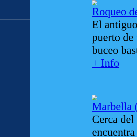
Roqueo de
El antiguo
puerto de 
buceo bast
+ Info
Marbella 
Cerca del
encuentra 