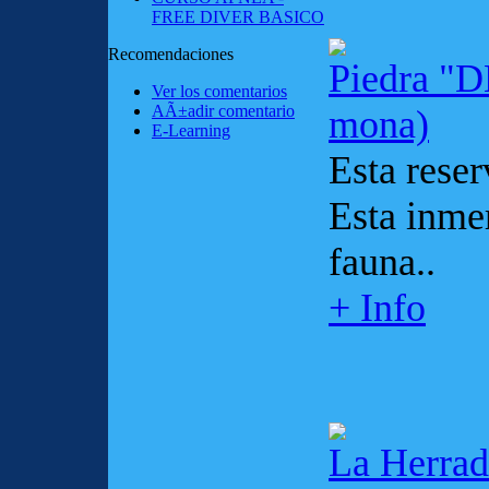
FREE DIVER BASICO
Recomendaciones
Piedra "
Ver los comentarios
AÃ±adir comentario
mona)
E-Learning
Esta reser
Esta inmer
fauna..
+ Info
La Herrad