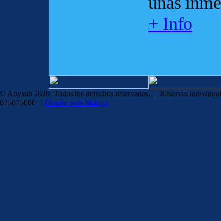
unas inme
+ Info
© Abysub 2020, Todos los derechos reservados. | Reservas individual
625625060 |
Diseño web Malaga