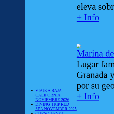
eleva sobr
+ Info
Marina de
Lugar fam
Granada y
por su geo
VIAJE A BAJA
+ Info
CALIFORNIA
NOVIEMBRE 2026
DIVING TRIP RED
SEA NOVEMBER 2025
CURSO APNEA -