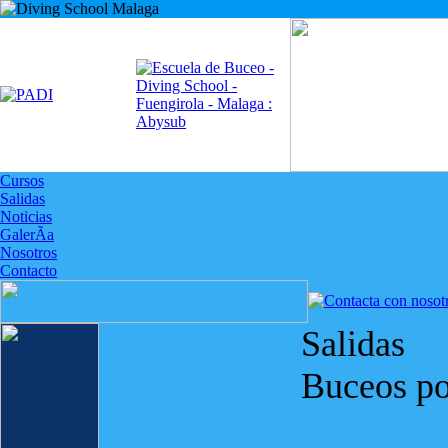
Cursos
Salidas
Noticias
GalerÃ­a
Nosotros
Contacto
Salidas
Buceos p