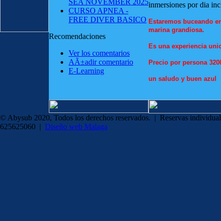
SEA NOVEMBER 2025
inmersiones por dia 
CURSO APNEA -
FREE DIVER BASICO
Estaremos buceando en 
marina grandiosa.
Recomendaciones
Es una experiencia unica
Ver los comentarios
AÃ±adir comentario
Precio por persona 320
E-Learning
un saludo y buen azul
© Abysub 2020, Todos los derechos reservados. | Reservas individual
625625060 |
Diseño web Malaga