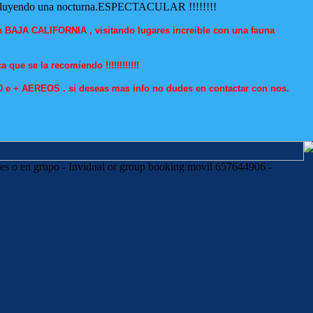
incluyendo una nocturna.ESPECTACULAR !!!!!!!!
BAJA CALIFORNIA , visitando lugares increible con una fauna
 que se la recomiendo !!!!!!!!!!!!
0 e + AEREOS . si deseas mas info no dudes en contactar con nos.
es o en grupo - Invidual or group booking movil 657644906 -