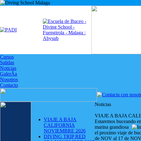
Cursos
Salidas
Noticias
GalerÃ­a
Nosotros
Contacto
Noticias
VIAJE A BAJA CAL
VIAJE A BAJA
Estaremos buceando en
CALIFORNIA
marina grandiosa
NOVIEMBRE 2026
el proximo viaje de b
DIVING TRIP RED
de NOV al 17 de NOV ,