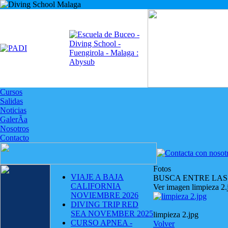
Cursos
Salidas
Noticias
GalerÃ­a
Nosotros
Contacto
Fotos
VIAJE A BAJA
BUSCA ENTRE LAS
CALIFORNIA
Ver imagen limpieza 2.
NOVIEMBRE 2026
DIVING TRIP RED
SEA NOVEMBER 2025
limpieza 2.jpg
CURSO APNEA -
Volver